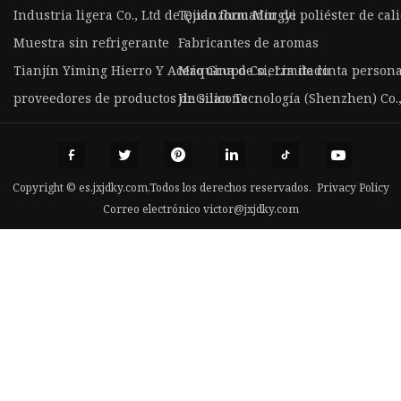
Industria ligera Co., Ltd de Quanzhou Mingyi
Tejido formador de poliéster de cal
Muestra sin refrigerante
Fabricantes de aromas
Tianjín Yiming Hierro Y Acero Grupo Co., Limitado
Máquina de sierra de cinta persona
proveedores de productos de silicona
JinGuan Tecnología (Shenzhen) Co.,
Copyright © es.jxjdky.com,Todos los derechos reservados.
Privacy Policy
Correo electrónico
victor@jxjdky.com